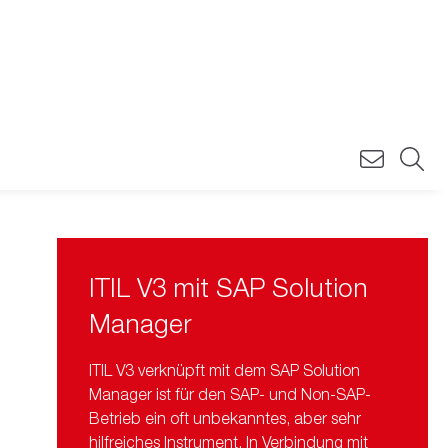
ITIL V3 mit SAP Solution
Manager
ITIL V3 verknüpft mit dem SAP Solution
Manager ist für den SAP- und Non-SAP-
Betrieb ein oft unbekanntes, aber sehr
hilfreiches Instrument. In Verbindung mit