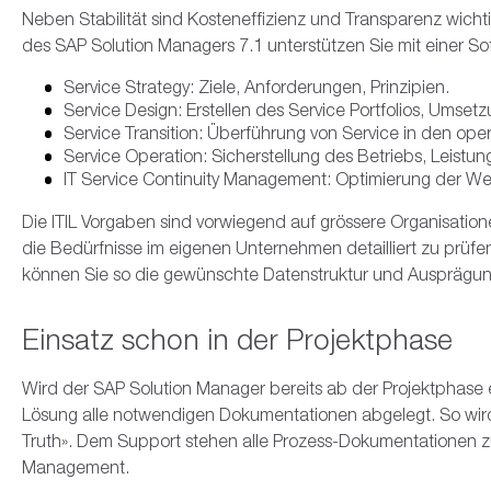
Business Partner
Jobs
SAP Fiori
RISE with 
SAP Planni
SAP Sales 
Geolokalisi
Neue Profi
Datenschutz
SAP Audit
Facility & Project Management
Neben Stabilität sind Kosteneffizienz und Transparenz wichti
des SAP Solution Managers 7.1 unterstützen Sie mit einer Sof
Standorte
SAP Gen AI
SAP Busine
SAP Servic
Projektpor
Automatisi
Payroll Con
Finance
Service Strategy: Ziele, Anforderungen, Prinzipien.
Kontakt
SAP Emarsy
Bauprojek
ESG Report
Sustainabili
Human Capital Management
Service Design: Erstellen des Service Portfolios, Umset
Service Transition: Überführung von Service in den op
Building In
Logistics
Service Operation: Sicherstellung des Betriebs, Leist
IT Service Continuity Management: Optimierung der W
Dokumente
Projektmanagement
Die ITIL Vorgaben sind vorwiegend auf grössere Organisatione
Vertragsm
Change und Adoption Services
die Bedürfnisse im eigenen Unternehmen detailliert zu prüfe
können Sie so die gewünschte Datenstruktur und Ausprägun
SAP S4HANA
Sustainability Management
Einsatz schon in der Projektphase
Wird der SAP Solution Manager bereits ab der Projektphase 
Lösung alle notwendigen Dokumentationen abgelegt. So wird
Truth». Dem Support stehen alle Prozess-Dokumentationen zu
Management.