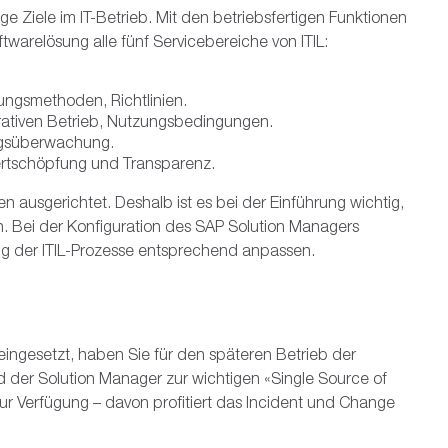
SAP
ng
Cloud
erung
tcenter-Rechnung mit SAP S/4HANA (FIN-PCA)
 in der EU und in der Schweiz
management
ge Ziele im IT-Betrieb. Mit den betriebsfertigen Funktionen
twarelösung alle fünf Servicebereiche von ITIL:
ss Data Cloud
e Cloud
tfoliomanagement
erung Abschlüsse mit SAP FCC und SAP AFC
trol Center
s
tmanagement
ing
ty
zungsmethoden, Richtlinien.
erativen Betrieb, Nutzungsbedingungen.
formation Modeling (BIM)
ungsüberwachung.
ertschöpfung und Transparenz.
nverwaltung
n ausgerichtet. Deshalb ist es bei der Einführung wichtig,
anagement
n. Bei der Konfiguration des SAP Solution Managers
g der ITIL-Prozesse entsprechend anpassen.
eingesetzt, haben Sie für den späteren Betrieb der
 der Solution Manager zur wichtigen «Single Source of
r Verfügung – davon profitiert das Incident und Change