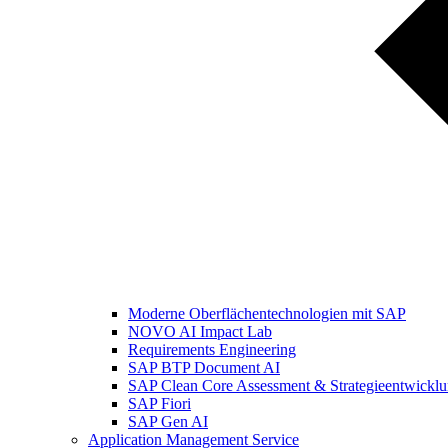
Moderne Oberflächentechnologien mit SAP
NOVO AI Impact Lab
Requirements Engineering
SAP BTP Document AI
SAP Clean Core Assessment & Strategieentwickl
SAP Fiori
SAP Gen AI
Application Management Service