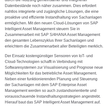
SAP Build Work Zone
Kaufmännisches Gebäudemanagement
Finance
SAP Datasphere
Datenbestände noch näher zusammen. Dies erfordert
SAP S/4HANA Service
Business Partner
RISE with SAP
Lehre bei NOVO
Infrastrukturelles und technisches
nahtlos integrierte und zugängliche Lösungen, die eine
SAP BW/4HANA
SAP Fiori Launchpad
Gebäudemanagement
Human Capital Management
SAP S/4HANA Presales
proaktive und effiziente Instandhaltung von Sachanlagen
Standorte
Jobs
SAP Planning
E-Billing mit SAP
Flächenmanagement
SAP CX
ermöglichen. Mit den neuen Cloud-Lösungen von SAP
SAP SuccessFactors HXM
Logistics
Kontakt
SAP Business Data Cloud
Intelligent Asset Management steuern Sie in
Design Thinking
SAP by Planon
SAP Sales Cloud
SAP ELM 5.x
Zusammenarbeit mit SAP S/4HANA Asset Management
SAP S/4HANA Intelligent Asset Management
Projektmanagement
Massgeschneiderte Kreditorenworkflowlösungen
Energy and Sustainability Management
SAP Service Cloud
den gesamten Lebenszyklus Ihrer Sachanlagen und
Arbeitszeugnisse auf Knopfdruck mit SAP
SAP S/4HANA Quality Management
SAP PSCD
erleichtern die Zusammenarbeit aller Beteiligten merklich.
Geolokalisierung
Testautomatisierung
SAP Emarsys
Change und Adoption Services
Personaldossiers übersichtlich verwalten mit
SAP S/4HANA Sales
eDossier in SAP
Neue Profitcenter-Rechnung mit SAP S/4HANA
Projektportfoliomanagement
Systematisches Testmanagement
Der Einsatz kostengünstiger Sensoren von IoT- und
(FIN-PCA)
Change Management
SAP S4HANA
SAP S/4HANA Sourcing and Procurement
SAP HCM for S4HANA
Cloud-Technologien schafft in Verbindung mit
Bauprojektmanagement
Automatisierung Abschlüsse mit SAP FCC und
NOVO User Adoption Services
Softwaresystemen zur Visualisierung und Prognose neue
SAP S/4HANA Supply Chain Management
Datenschutz in der EU und in der Schweiz
Allgemeine Informationen zu SAP S/4HANA
Sustainability Management
SAP AFC
Building Information Modeling (BIM)
Möglichkeiten für das betriebliche Asset Management.
SAP Auditmanagement
Payroll Control Center
SAP S/4HANA im Unternehmen
ESG Reporting
Neben einer funktionierenden Planung und Steuerung
Dokumentenverwaltung
der Sachanlagen mit dem SAP Enterprise Asset
Sustainability
SAP S/4HANA Migration
Vertragsmanagement
Management werden so auch zustandsorientierte und
vorausschauende Instandhaltungsstrategien angestrebt.
Hierauf baut das SAP Intelligent Asset Management auf.