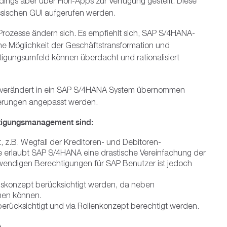
ngs aber über Fiori-Apps zur Verfügung gestellt. Diese
SAP
ng
Cloud
erung
tcenter-Rechnung mit SAP S/4HANA (FIN-PCA)
 in der EU und in der Schweiz
management
ssischen GUI aufgerufen werden.
ss Data Cloud
e Cloud
tfoliomanagement
erung Abschlüsse mit SAP FCC und SAP AFC
trol Center
 Prozesse ändern sich. Es empfiehlt sich, SAP S/4HANA-
eine Möglichkeit der Geschäftstransformation und
s
tmanagement
ing
ty
igungsumfeld können überdacht und rationalisiert
formation Modeling (BIM)
nverwaltung
nverändert in ein SAP S/4HANA System übernommen
erungen angepasst werden.
anagement
htigungsmanagement sind:
 z.B. Wegfall der Kreditoren- und Debitoren-
e erlaubt SAP S/4HANA eine drastische Vereinfachung der
wendigen Berechtigungen für SAP Benutzer ist jedoch
skonzept berücksichtigt werden, da neben
men können.
erücksichtigt und via Rollenkonzept berechtigt werden.
A