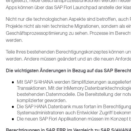
eingesetzt, neue Geschäftsprozessfunktionen werden neuerdi
Business Partner
Jobs
SAP Fiori
RISE with 
SAP Planni
SAP Sales 
Geolokalisi
Neue Profi
Datenschutz
SAP Audit
Facility & Project Management
Apps können über das SAP Fiori Launchpad anstelle der kla
Standorte
SAP Gen AI
SAP Busine
SAP Servic
Projektpor
Automatisi
Payroll Con
Finance
Nicht nur die technologischen Aspekte sind betroffen, auch
Projekte nicht als rein technische Migrationen, sondern als 
Kontakt
SAP Emarsy
Bauprojek
ESG Report
Sustainabili
Human Capital Management
Geschäftsprozessoptimierung zu sehen. Prozesse im Berecht
Building In
werden.
Logistics
Dokumente
Teile Ihres bestehenden Berechtigungskonzeptes können u
Projektmanagement
werden. Andere müssen geändert und an die neuen Anford
Vertragsm
Change und Adoption Services
Die wichtigsten Änderungen in Bezug auf das SAP Berec
SAP S4HANA
Mit SAP S/4HANA werden Simplifizierungen ausgeliefert,
Sustainability Management
Transaktionen. Mit der InMemory Datenbanktechnologi
bestehenden Datenmodelle. Die Bereitstellung der not
komplizierter geworden.
Die SAP HANA Datenbank muss fortan im Berechtigung
Systemadministratoren auch Entwickler Zugriff bekom
Die neuen SAP Fiori Applikationen müssen im Konzept b
Berechtigungen in SAP ERP im Vergleich zu SAP S/4HAN