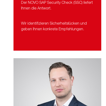
Der NOVO SAP Security Check (SSC) liefert
Ihnen die Antwort.
Wir identifizieren Sicherheitslücken und
geben Ihnen konkrete Empfehlungen.