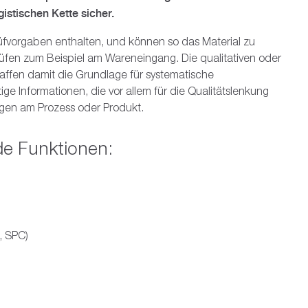
SAP
ng
Cloud
erung
tcenter-Rechnung mit SAP S/4HANA (FIN-PCA)
 in der EU und in der Schweiz
management
istischen Kette sicher.
ss Data Cloud
e Cloud
tfoliomanagement
erung Abschlüsse mit SAP FCC und SAP AFC
trol Center
Prüfvorgaben enthalten, und können so das Material zu
rüfen zum Beispiel am Wareneingang. Die qualitativen oder
s
tmanagement
ing
ty
affen damit die Grundlage für systematische
ge Informationen, die vor allem für die Qualitätslenkung
formation Modeling (BIM)
ungen am Prozess oder Produkt.
nverwaltung
de Funktionen:
anagement
l, SPC)