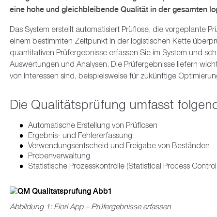
Business Partner
Jobs
SAP Fiori
RISE with 
SAP Planni
SAP Sales 
Geolokalisi
Neue Profi
Datenschutz
SAP Audit
Facility & Project Management
eine hohe und gleichbleibende Qualität in der gesamten log
Standorte
SAP Gen AI
SAP Busine
SAP Servic
Projektpor
Automatisi
Payroll Con
Finance
Das System erstellt automatisiert Prüflose, die vorgeplante 
einem bestimmten Zeitpunkt in der logistischen Kette überp
Kontakt
SAP Emarsy
Bauprojek
ESG Report
Sustainabili
Human Capital Management
quantitativen Prüfergebnisse erfassen Sie im System und sch
Auswertungen und Analysen. Die Prüfergebnisse liefern wichti
Building In
Logistics
von Interessen sind, beispielsweise für zukünftige Optimier
Dokumente
Projektmanagement
Die Qualitätsprüfung umfasst folgen
Vertragsm
Change und Adoption Services
Automatische Erstellung von Prüflosen
SAP S4HANA
Ergebnis- und Fehlererfassung
Verwendungsentscheid und Freigabe von Beständen
Sustainability Management
Probenverwaltung
Statistische Prozesskontrolle (Statistical Process Contro
Abbildung 1: Fiori App – Prüfergebnisse erfassen